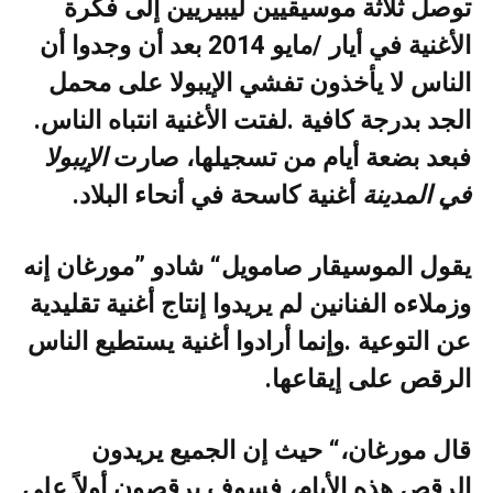
‬الجد‭ ‬بدرجة‭ ‬كافية‭. ‬لفتت‭ ‬الأغنية‭ ‬انتباه‭ ‬الناس‭.
‬فبعد‭ ‬بضعة‭ ‬أيام‭ ‬من‭ ‬تسجيلها،‭ ‬صارت‭ ‬
‬في‭ ‬المدينة
‭ ‬أغنية‭ ‬كاسحة‭ ‬في‭ ‬أنحاء‭ ‬البلاد‭.‬
‬الرقص‭ ‬على‭ ‬إيقاعها‭.‬