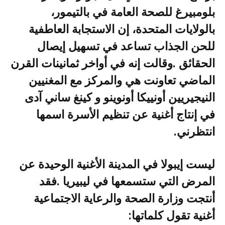
‬في‭ ‬إنتاج‭ ‬أغنية‭ ‬عن‭ ‬تنظيم‭ ‬الأسرة‭ ‬اسمها‭ ‬‭
‬انتظرني‭.‬
‬أغنية‭ ‬تقول‭ ‬كلماتها‭:‬