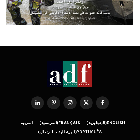
فيسبوك
X
الانستغرام
بينتيريست
لينكدإن
(Twitter)
ENGLISH
(
الإنجليزية
)
FRANÇAIS
(
الفرنسية
)
العربية
PORTUGUÊS
(
البرتغالية ، البرتغال
)