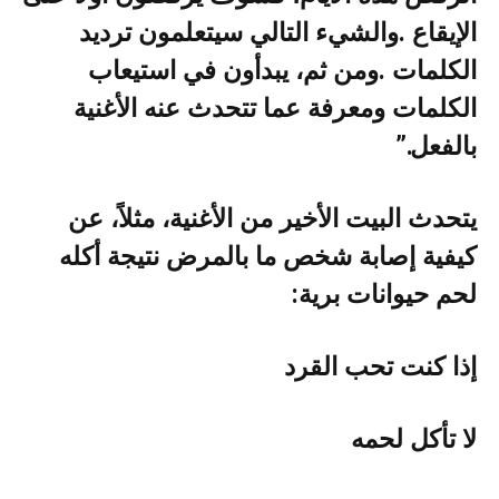
‬بالفعل‭”.‬
‬لحم‭ ‬حيوانات‭ ‬برية‭:‬
إذا‭ ‬كنت‭ ‬تحب‭ ‬القرد
لا‭ ‬تأكل‭ ‬لحمه