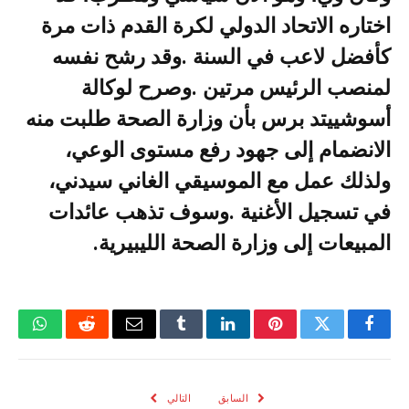
‬المبيعات‭ ‬إلى‭ ‬وزارة‭ ‬الصحة‭ ‬الليبيرية‭.‬
فيسبوك
تويتر
بينتيريست
لينكدإن
Tumblr
البريد
رديت
واتسا
الإلكتروني
السابق
التالي